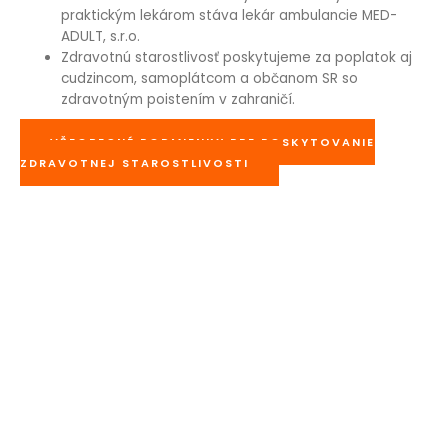
praktickým lekárom stáva lekár ambulancie MED-
ADULT, s.r.o.
Zdravotnú starostlivosť poskytujeme za poplatok aj
cudzincom, samoplátcom a občanom SR so
zdravotným poistením v zahraničí.
VŠEOBECNÉ PODMIENKY PRE POSKYTOVANIE
ZDRAVOTNEJ STAROSTLIVOSTI