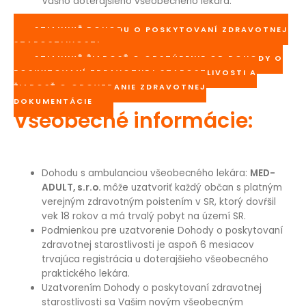
Vášho doterajšieho všeobecného lekára.
STIAHNUŤ DOHODU O POSKYTOVANÍ ZDRAVOTNEJ
STAROSTLIVOSTI
STIAHNUŤ ŽIADOSŤ O ODSTÚPENIE OD DOHODY O
POSKYTOVANÍ ZDRAVOTNEJ STAROSTLIVOSTI A
ŽIADOSŤ O ODOVZDANIE ZDRAVOTNEJ
DOKUMENTÁCIE
Všeobecné informácie:
Dohodu s ambulanciou všeobecného lekára:
MED-
ADULT, s.r.o.
môže uzatvoriť každý občan s platným
verejným zdravotným poistením v SR, ktorý dovŕšil
vek 18 rokov a má trvalý pobyt na území SR.
Podmienkou pre uzatvorenie Dohody o poskytovaní
zdravotnej starostlivosti je aspoň 6 mesiacov
trvajúca registrácia u doterajšieho všeobecného
praktického lekára.
Uzatvorením Dohody o poskytovaní zdravotnej
starostlivosti sa Vašim novým všeobecným